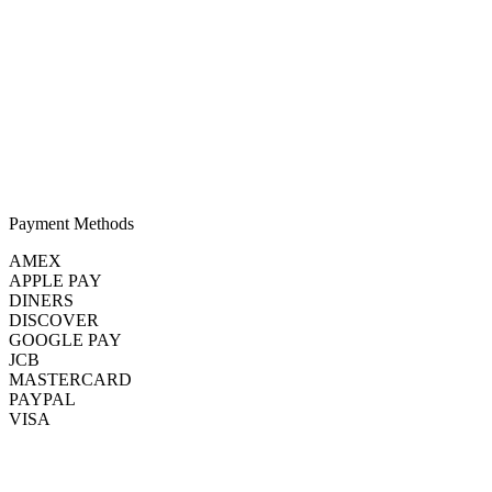
Shipping & Returns
Terms & Conditions
Privacy Policy
Contact Support
Instagram
Payment Methods
AMEX
APPLE PAY
DINERS
DISCOVER
GOOGLE PAY
JCB
MASTERCARD
PAYPAL
VISA