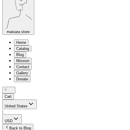
maisara store
Home
Catalog
Blog
Mission
Contact
Gallery
Donate
Cart
United States
|
USD
Back to Blog